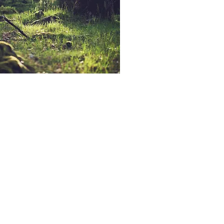
VACACIONES SEGURAS Y EN LA
NATURALEZA
Bosque y Mar
LAS GAVIOTAS
Servicios Exclusivos
para disfrutar en
vacaciones
Cada una de las unidades cuentan con TV