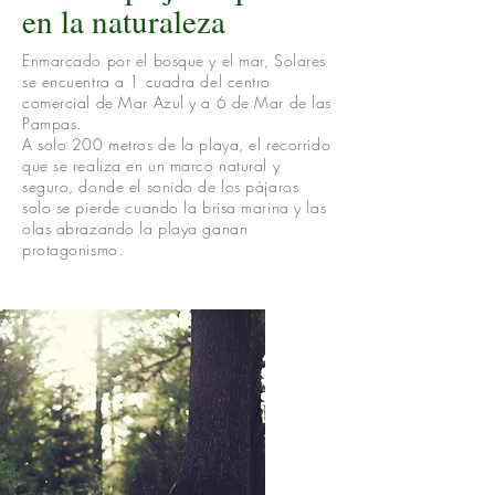
en la naturaleza
Enmarcado por el bosque y el mar, Solares
se encuentra a 1 cuadra del centro
comercial de Mar Azul y a 6 de Mar de las
Pampas.
A solo 200 metros de la playa, el recorrido
que se realiza en un marco natural y
seguro, donde el sonido de los pájaros
solo se pierde cuando la brisa marina y las
olas abrazando la playa ganan
protagonismo.